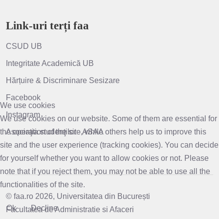
Link-uri terți faa
CSUD UB
Integritate Academică UB
Hărțuire & Discriminare Sesizare
Facebook
We use cookies
Instagram
We use cookies on our website. Some of them are essential for
the operation of the site, while others help us to improve this
Asociaţia studenţilor - ASAA
site and the user experience (tracking cookies). You can decide
for yourself whether you want to allow cookies or not. Please
note that if you reject them, you may not be able to use all the
functionalities of the site.
© faa.ro 2026, Universitatea din București
Ok
Decline
Facultatea de Administratie si Afaceri