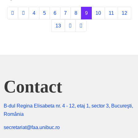
4
5
6
7
8
9
10
11
12
13
Contact
B-dul Regina Elisabeta nr. 4 - 12, etaj 1, sector 3, Bucureşti,
România
secretariat@faa.unibuc.ro