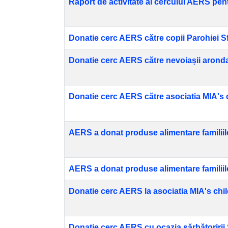
Raport de activitate al cercului AERS pe
Donatie cerc AERS către copii Parohiei Sf 
Donatie cerc AERS către nevoiașii arondat
Donatie cerc AERS către asociatia MIA's 
AERS a donat produse alimentare familiilo
AERS a donat produse alimentare familiilo
Donatie cerc AERS la asociatia MIA's chi
Donatie cerc AERS cu ocazia sărbătoririi Sf