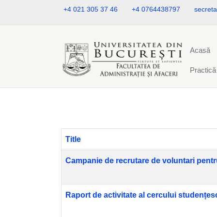
+4 021 305 37 46
+4 0764438797
secreta
Acasă
Practică
Title
Campanie de recrutare de voluntari pent
Raport de activitate al cercului studenț