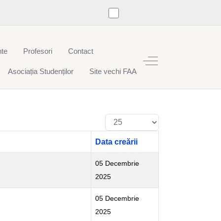
te
Profesori
Contact
Off-Canvas Toggle
Asociația Studenților
Site vechi FAA
Afișare #
Data creării
05 Decembrie
2025
05 Decembrie
2025