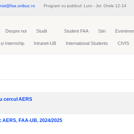
riat@faa.unibuc.ro
Program cu publicul: Luni - Joi: Orele 12-14
Despre noi
Studii
Student FAA
Stiri
Evenimen
 și Internship
Intranet-UB
International Students
CIVIS
ru cercul AERS
esc AERS, FAA-UB, 2024/2025