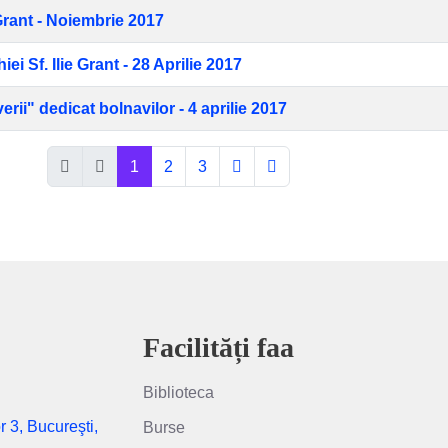
Grant - Noiembrie 2017
i Sf. Ilie Grant - 28 Aprilie 2017
rii" dedicat bolnavilor - 4 aprilie 2017
1
2
3
Facilități faa
Biblioteca
r 3, Bucureşti,
Burse