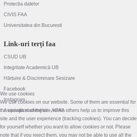
Protecția datelor
CIVIS FAA
Universitatea din București
Link-uri terți faa
CSUD UB
Integritate Academică UB
Hărțuire & Discriminare Sesizare
Facebook
We use cookies
Instagram
We use cookies on our website. Some of them are essential for
the operation of the site, while others help us to improve this
Asociaţia studenţilor - ASAA
site and the user experience (tracking cookies). You can decide
for yourself whether you want to allow cookies or not. Please
note that if you reject them, you may not be able to use all the