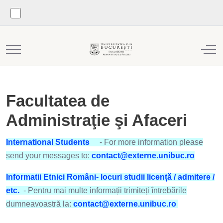
Mobile Menu Toggle
Off
Facultatea de
Administraţie şi Afaceri
International Students
- For more information please
send your messages to:
contact@externe.unibuc.ro
Informatii Etnici Români- locuri studii licență / admitere /
etc.
- Pentru mai multe informații trimiteți întrebările
dumneavoastră la:
contact@externe.unibuc.ro