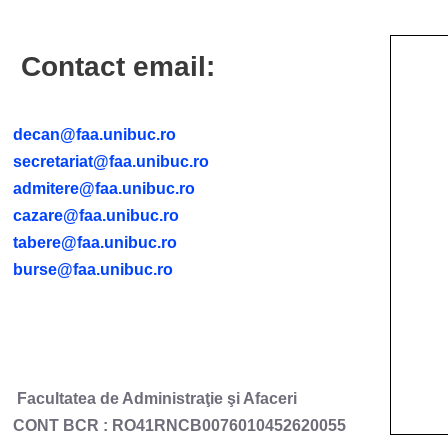
Contact email:
decan@faa.unibuc.ro
secretariat@faa.unibuc.ro
admitere@faa.unibuc.ro
cazare@faa.unibuc.ro
tabere@faa.unibuc.ro
burse@faa.unibuc.ro
Facultatea de Administraţie şi Afaceri
CONT BCR : RO41RNCB0076010452620055