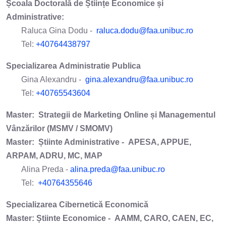
Școala Doctorală de Științe Economice și
Administrative:
Raluca Gina Dodu -
raluca.dodu@faa.unibuc.ro
Tel:
+40764438797
Specializarea Administratie Publica
Gina Alexandru -
gina.alexandru@faa.unibuc.ro
Tel:
+40765543604
Master: Strategii de Marketing Online și Managementul
Vânzărilor (MSMV / SMOMV)
Master: Știinte Administrative -
APESA, APPUE,
ARPAM, ADRU, MC, MAP
Alina Preda -
alina.preda@faa.unibuc.ro
Tel:
+40764355646
Specializarea Cibernetică Economică
Master: Știinte Economice -
AAMM, CARO, CAEN, EC,