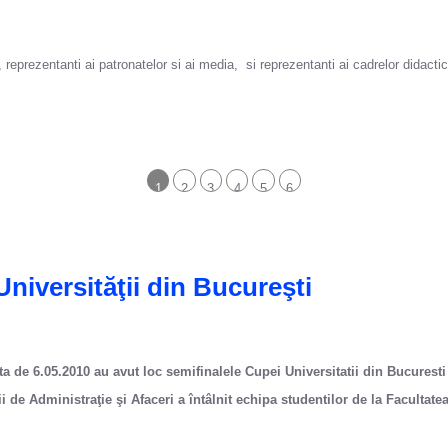
reprezentanti ai patronatelor si ai media, si reprezentanti ai cadrelor didactice
1
2
3
4
5
6
Universităţii din Bucureşti
ta de 6.05.2010 au avut loc semifinalele Cupei Universitatii din Bucuresti
i de Administraţie şi Afaceri a întâlnit echipa studentilor de la Facultat