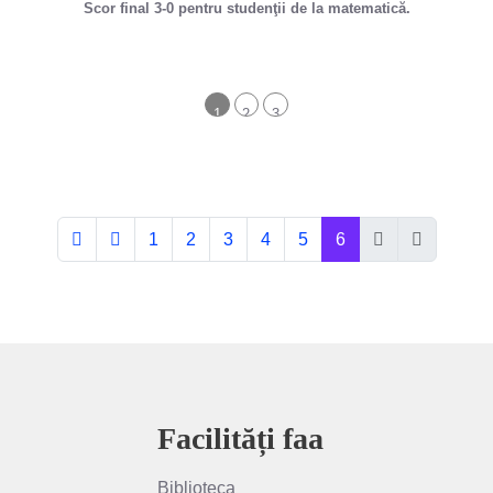
Scor final 3-0 pentru studenţii de la matematică.
1
2
3
1
2
3
4
5
6
Facilități faa
Biblioteca