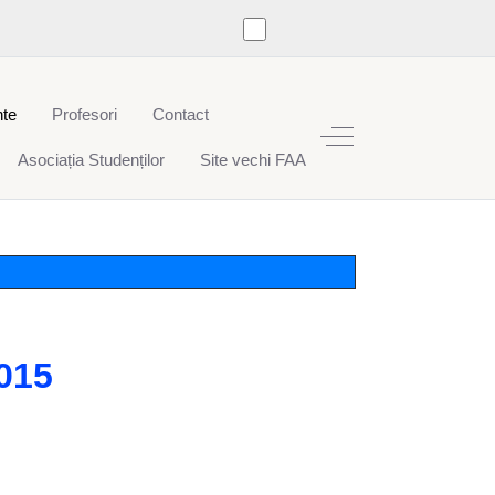
te
Profesori
Contact
Off-Canvas Toggle
Asociația Studenților
Site vechi FAA
2015