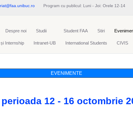
riat@faa.unibuc.ro
Program cu publicul: Luni - Joi: Orele 12-14
Despre noi
Studii
Student FAA
Stiri
Evenimen
 și Internship
Intranet-UB
International Students
CIVIS
EVENIMENTE
: perioada 12 - 16 octombrie 