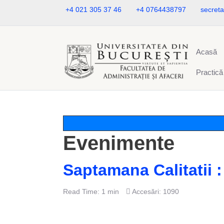
+4 021 305 37 46
+4 0764438797
secreta
Acasă
Practică
Evenimente
Saptamana Calitatii 
Read Time: 1 min
Accesări: 1090