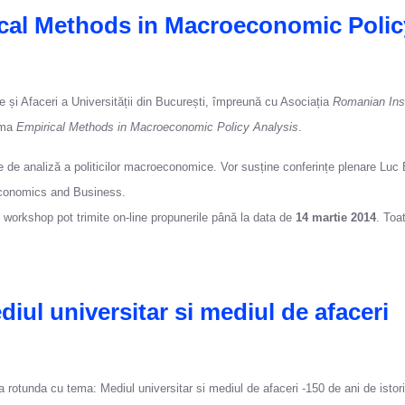
al Methods in Macroeconomic Polic
 și Afaceri a Universității din București, împreună cu Asociația
Romanian Inst
ema
Empirical Methods in Macroeconomic Policy Analysis
.
de analiză a politicilor macroeconomice. Vor susține conferințe plenare Luc 
 Economics and Business.
t workshop pot trimite on-line propunerile până la data de
14 martie 2014
. Toa
ul universitar si mediul de afaceri
 rotunda cu tema: Mediul universitar si mediul de afaceri -150 de ani de istori