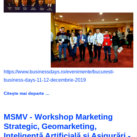
https://www.businessdays.ro/evenimente/bucuresti-
business-days-11-12-decembrie-2019
Citește mai departe …
MSMV - Workshop Marketing
Strategic, Geomarketing,
Inteligență Artificială și Asigurări -