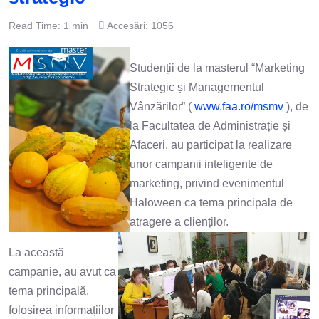
Read Time: 1 min
Accesări: 1056
Studenții de la masterul “Marketing
Strategic și Managementul
Vânzărilor” (
www.faa.ro/msmv
), de
la Facultatea de Administrație și
Afaceri, au participat la realizare
unor campanii inteligente de
marketing, privind evenimentul
Haloween ca tema principala de
atragere a clienților.
La această
campanie, au avut ca
tema principală,
folosirea informațiilor