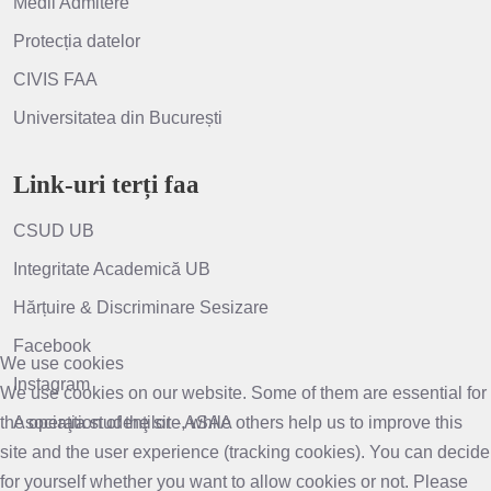
Medii Admitere
Protecția datelor
CIVIS FAA
Universitatea din București
Link-uri terți faa
CSUD UB
Integritate Academică UB
Hărțuire & Discriminare Sesizare
Facebook
We use cookies
Instagram
We use cookies on our website. Some of them are essential for
the operation of the site, while others help us to improve this
Asociaţia studenţilor - ASAA
site and the user experience (tracking cookies). You can decide
for yourself whether you want to allow cookies or not. Please