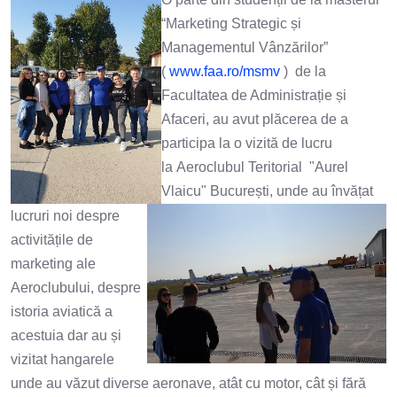
“Marketing Strategic și
Managementul Vânzărilor”
(
www.faa.ro/msmv
) de la
Facultatea de Administrație și
Afaceri, au avut plăcerea de a
participa la o vizită de lucru
la Aeroclubul Teritorial "Aurel
Vlaicu" București, unde au învățat
lucruri noi despre
activitățile de
marketing ale
Aeroclubului, despre
istoria aviatică a
acestuia dar au și
vizitat hangarele
unde au văzut diverse aeronave, atât cu motor, cât și fără