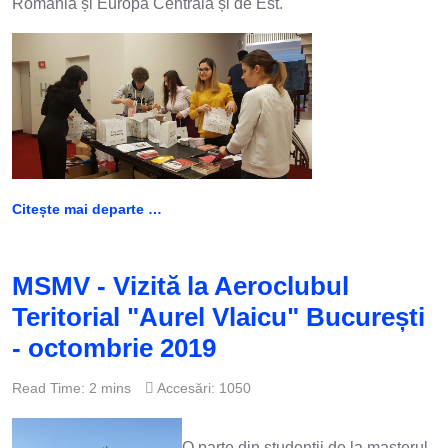
România și Europa Centrală și de Est.
Citește mai departe …
MSMV - Vizită la Aeroclubul
Teritorial "Aurel Vlaicu" București
- octombrie 2019
Read Time: 2 mins
Accesări: 1050
O parte din studenții de la masterul