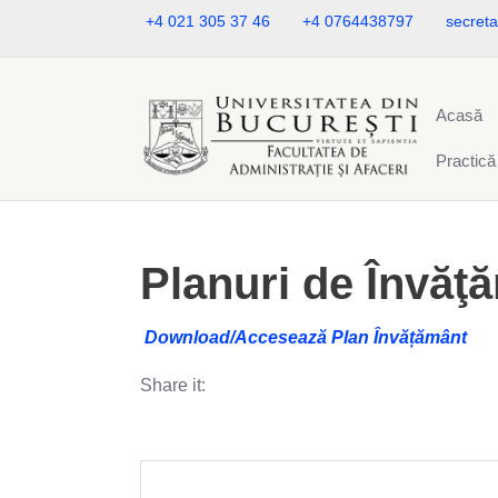
+4 021 305 37 46
+4 0764438797
secreta
Acasă
Practică
Planuri de Învă
Download/Accesează Plan Învățământ
Share it: