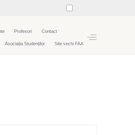
te
Profesori
Contact
Off-Canvas Toggle
Asociația Studenților
Site vechi FAA