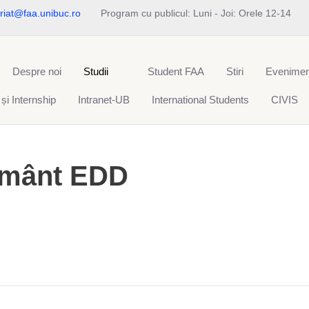
riat@faa.unibuc.ro
Program cu publicul: Luni - Joi: Orele 12-14
Despre noi
Studii
Student FAA
Stiri
Evenimen
 și Internship
Intranet-UB
International Students
CIVIS
ţământ EDD