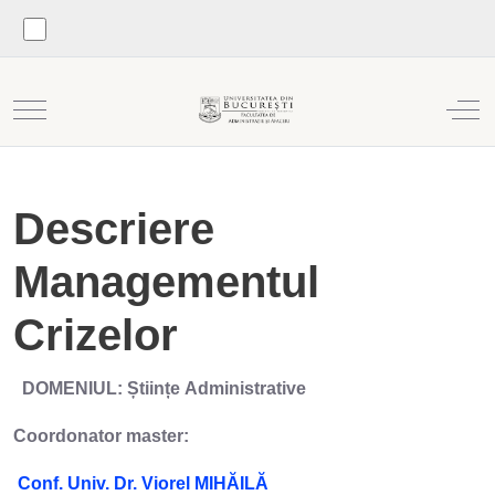
Mobile Menu Toggle
Off
Descriere
Managementul
Crizelor
DOMENIUL: Științe Administrative
Coordonator master:
Conf. Univ. Dr.
Viorel MIHĂILĂ