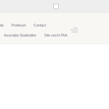
te
Profesori
Contact
Off-Canvas Toggle
Asociația Studenților
Site vechi FAA