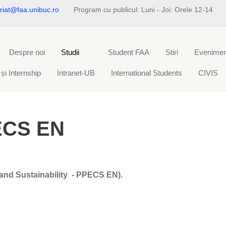
riat@faa.unibuc.ro
Program cu publicul: Luni - Joi: Orele 12-14
Despre noi
Studii
Student FAA
Stiri
Evenimen
 și Internship
Intranet-UB
International Students
CIVIS
ECS EN
 and Sustainability - PPECS EN).