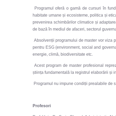
Programul oferă o gam
ă de
cursuri în fund
habitate umane și ecosisteme, politica și etic
prevenirea schimbărilor climatice și adaptarea 
de bază în mediul de afaceri, sectorul guverna
Absolvenții programului de master vor viza pre
pentru ESG (environment, social and governan
energie, climă, biodiversitate etc.
Acest program de master profesional reprezi
știința fundamentală la registrul elaborării ș
Programul nu impune condiții prealabile de spe
Profesori