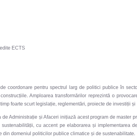
redite ECTS
ție de coordonare pentru spectrul larg de politici publice în s
a, construcțiile. Amploarea transformărilor reprezintă o provoca
mp foarte scurt legislație, reglementări, proiecte de investiții
de Administrație și Afaceri inițiază acest program de master prof
a sustenabilității, cu accent pe elaborarea și implementarea de
din domeniul politicilor publice climatice și de sustenabilitate.