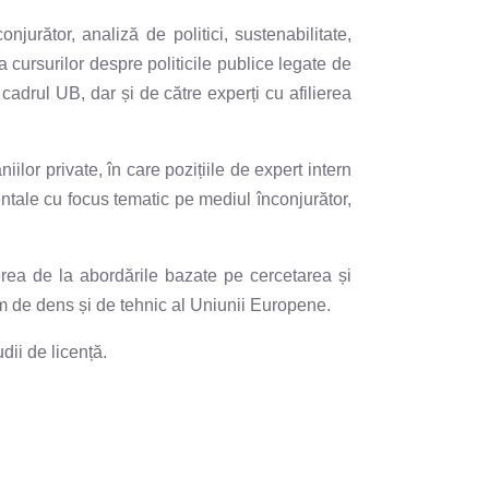
njurător, analiză de politici, sustenabilitate,
cursurilor despre politicile publice legate de
 cadrul UB, dar și de către experți cu afilierea
lor private, în care pozițiile de expert intern
tale cu focus tematic pe mediul înconjurător,
rea de la abordările bazate pe cercetarea și
rem de dens și de tehnic al Uniunii Europene.
dii de licență.