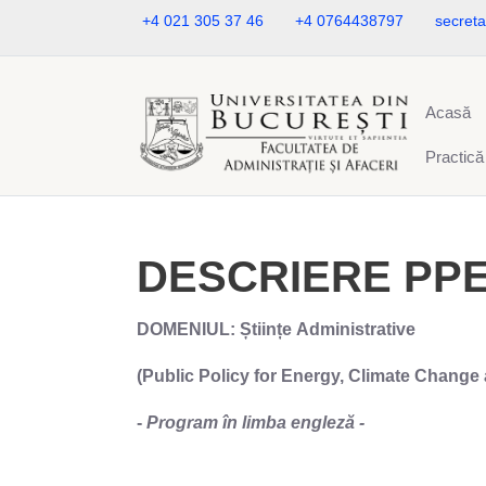
+4 021 305 37 46
+4 0764438797
secreta
Acasă
Practică
DESCRIERE PP
DOMENIUL: Științe Administrative
(
Public Policy for Energy, Climate Change
-
Program în limba engleză -