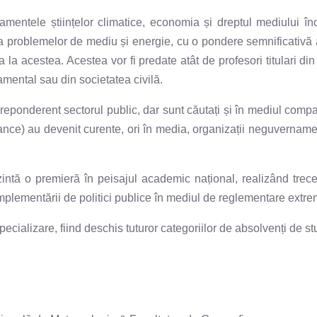
amentele științelor climatice, economia și dreptul mediului înco
a problemelor de mediu și energie, cu o pondere semnificativă a 
la acestea. Acestea vor fi predate atât de profesori titulari din
mental sau din societatea civilă.
ponderent sectorul public, dar sunt căutați și în mediul companii
ce) au devenit curente, ori în media, organizații neguvernamen
ntă o premieră în peisajul academic național, realizând trece
i implementării de politici publice în mediul de reglementare ext
cializare, fiind deschis tuturor categoriilor de a
bsolvenți de stu