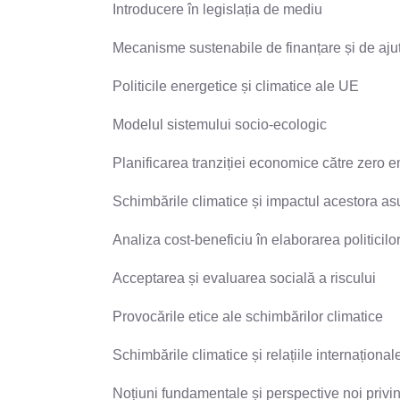
Introducere în legislația de mediu
Mecanisme sustenabile de finanțare și de ajuto
Politicile energetice și climatice ale UE
Modelul sistemului socio-ecologic
Planificarea tranziției economice către zero 
Schimbările climatice și impactul acestora as
Analiza cost-beneficiu în elaborarea politicilo
Acceptarea și evaluarea socială a riscului
Provocările etice ale schimbărilor climatice
Schimbările climatice și relațiile internațional
Noțiuni fundamentale și perspective noi privi