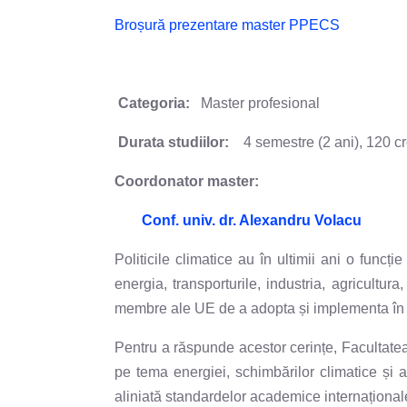
Broșură prezentare master PPECS
Categoria:
Master profesional
Durata studiilor:
4 semestre (2 ani), 120 c
Coordonator master:
Conf. univ. dr. Alexandru Volacu
Politicile climatice au în ultimii ani o func
energia, transporturile, industria, agricultur
membre ale UE de a adopta și implementa în ti
Pentru a răspunde acestor cerințe, Facultatea 
pe tema energiei, schimbărilor climatice și 
aliniată standardelor academice internaționale 