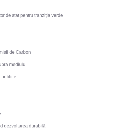
r de stat pentru tranziția verde
emisii de Carbon
upra mediului
r publice
e
nd dezvoltarea durabilă