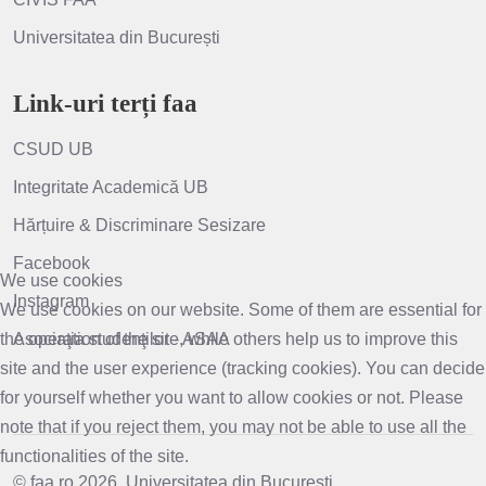
Universitatea din București
Link-uri terți faa
CSUD UB
Integritate Academică UB
Hărțuire & Discriminare Sesizare
Facebook
We use cookies
Instagram
We use cookies on our website. Some of them are essential for
the operation of the site, while others help us to improve this
Asociaţia studenţilor - ASAA
site and the user experience (tracking cookies). You can decide
for yourself whether you want to allow cookies or not. Please
note that if you reject them, you may not be able to use all the
functionalities of the site.
© faa.ro 2026, Universitatea din București