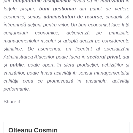
prin
conţinuturile disciplinelor
învaţă să fie
încrezători
în
forţele proprii,
buni gestionari
din punct de vedere
economic, serioşi
administratori de resurse
, capabili să
întreprindă acţiuni pentru viitor. Un bun economist face faţă
conjuncturii economice, acţionează pe principiile
managementului riscului şi adoptă decizii pe considerente
ştiinţifice. De asemenea, un licenţiat al specializării
Administrarea Afacerilor poate lucra în
sectorul privat
, dar
şi
public
, poate opera în sfera producţiei, achiziţiilor şi
vânzărilor, poate lansa activităţi în sensul managementului
calităţii ceea ce promovează în ansamblu, activităţi
performante.
Share it:
Olteanu Cosmin