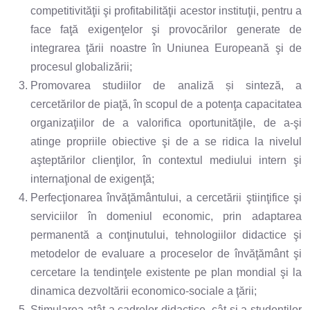
competitivităţii şi profitabilităţii acestor instituţii, pentru a
face faţă exigenţelor şi provocărilor generate de
integrarea ţării noastre în Uniunea Europeană şi de
procesul globalizării;
Promovarea studiilor de analiză și sinteză, a
cercetărilor de piaţă, în scopul de a potenţa capacitatea
organizaţiilor de a valorifica oportunităţile, de a-şi
atinge propriile obiective şi de a se ridica la nivelul
aşteptărilor clienţilor, în contextul mediului intern şi
internaţional de exigenţă;
Perfecţionarea învăţământului, a cercetării ştiinţifice şi
serviciilor în domeniul economic, prin adaptarea
permanentă a conţinutului, tehnologiilor didactice şi
metodelor de evaluare a proceselor de învăţământ şi
cercetare la tendinţele existente pe plan mondial şi la
dinamica dezvoltării economico-sociale a ţării;
Stimularea atât a cadrelor didactice, cât şi a studenţilor