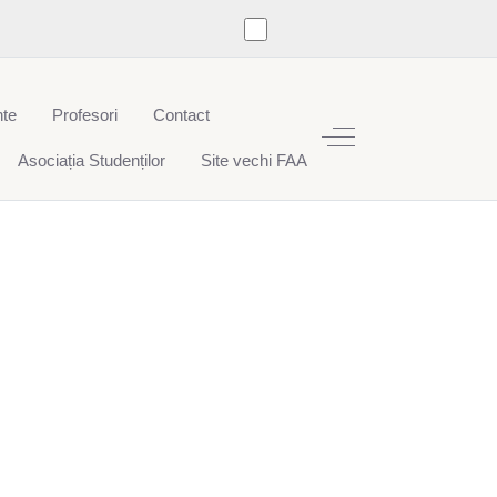
te
Profesori
Contact
Off-Canvas Toggle
Asociația Studenților
Site vechi FAA