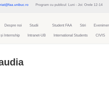
riat@faa.unibuc.ro
Program cu publicul: Luni - Joi: Orele 12-14
Despre noi
Studii
Student FAA
Stiri
Evenimen
 și Internship
Intranet-UB
International Students
CIVIS
audia