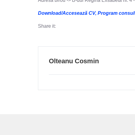
Adresa birou -> B-dul Regina Elisabeta nr. 4 
Download/Accesează CV, Program consultații
Share it:
Olteanu Cosmin