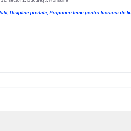
- 12, sector 1, Bucureşti, România
, Disipline predate, Propuneri teme pentru lucrarea de lice