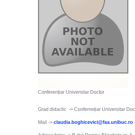
Conferențiar Universitar Doctor
Grad didactic -> Confernețiar Universitar Doc
Mail ->
claudia.boghicevici@faa.unibuc.ro