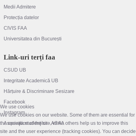
Medii Admitere
Protecția datelor
CIVIS FAA
Universitatea din București
Link-uri terți faa
CSUD UB
Integritate Academică UB
Hărțuire & Discriminare Sesizare
Facebook
We use cookies
Instagram
We use cookies on our website. Some of them are essential for
the operation of the site, while others help us to improve this
Asociaţia studenţilor - ASAA
site and the user experience (tracking cookies). You can decide