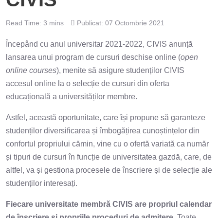
Read Time: 3 mins
Publicat: 07 Octombrie 2021
Începând cu anul universitar 2021-2022, CIVIS anunță
lansarea unui program de cursuri deschise online (
open
online courses
), menite să asigure studenților CIVIS
accesul online la o selecție de cursuri din oferta
educațională a universităților membre.
Astfel, această oportunitate, care își propune să garanteze
studenților diversificarea și îmbogățirea cunoștințelor din
confortul propriului cămin, vine cu o ofertă variată ca număr
și tipuri de cursuri în funcție de universitatea gazdă, care, de
altfel, va și gestiona procesele de înscriere și de selecție ale
studenților interesați.
Fiecare universitate membră CIVIS are propriul calendar
de înscriere și propriile proceduri de admitere.
Toate