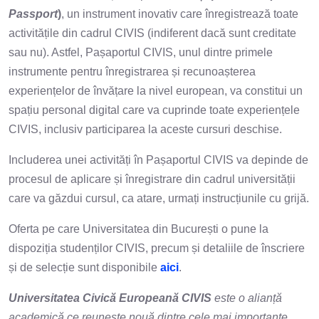
Passport
)
, un instrument inovativ care înregistrează toate
activitățile din cadrul CIVIS (indiferent dacă sunt creditate
sau nu). Astfel, Pașaportul CIVIS, unul dintre primele
instrumente pentru înregistrarea și recunoașterea
experiențelor de învățare la nivel european, va constitui un
spațiu personal digital care va cuprinde toate experiențele
CIVIS, inclusiv participarea la aceste cursuri deschise.
Includerea unei activități în Pașaportul CIVIS va depinde de
procesul de aplicare și înregistrare din cadrul universității
care va găzdui cursul, ca atare, urmați instrucțiunile cu grijă.
Oferta pe care Universitatea din București o pune la
dispoziția studenților CIVIS, precum și detaliile de înscriere
și de selecție sunt disponibile
aici
.
Universitatea Civică Europeană CIVIS
este o alianță
academică ce reunește nouă dintre cele mai importante