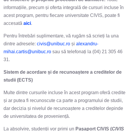
informațiile, precum și oferta integrală de cursuri incluse în
acest program, pentru fiecare universitate CIVIS, poate fi
accesată
aici
.
Pentru întrebări suplimentare, vă rugăm să scrieți la una
dintre adresele:
civis@unibuc.ro
și
alexandru-
mihai.cartis@unibuc.ro
sau să telefonați la (04) 21 305 46
31.
Sistem de acordare și de recunoaștere a creditelor de
studii (ECTS)
Multe dintre cursurile incluse în acest program oferă credite
și ar putea fi recunoscute ca parte a programului de studii,
dar decizia și nivelul de recunoaștere a creditelor depinde
de universitatea de proveniență.
La absolvire, studenții vor primi un
Pașaport CIVIS (
CIVIS