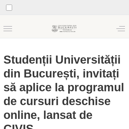
Mobile Menu Toggle
Off
Studenții Universității
din București, invitați
să aplice la programul
de cursuri deschise
online, lansat de
CIVIS