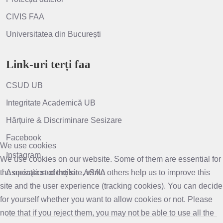
CIVIS FAA
Universitatea din București
Link-uri terți faa
CSUD UB
Integritate Academică UB
Hărțuire & Discriminare Sesizare
Facebook
We use cookies
Instagram
We use cookies on our website. Some of them are essential for
the operation of the site, while others help us to improve this
Asociaţia studenţilor - ASAA
site and the user experience (tracking cookies). You can decide
for yourself whether you want to allow cookies or not. Please
note that if you reject them, you may not be able to use all the