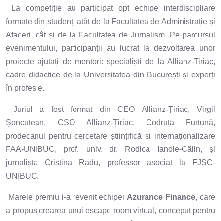
La competiție au participat opt echipe interdiscipliare
formate din studenți atât de la Facultatea de Administrație și
Afaceri, cât și de la Facultatea de Jurnalism. Pe parcursul
evenimentului, participanții au lucrat la dezvoltarea unor
proiecte ajutați de mentori: specialiști de la Allianz-Tiriac,
cadre didactice de la Universitatea din București și experți
în profesie.
Juriul a fost format din CEO Allianz-Țiriac, Virgil
Șoncutean, CSO Allianz-Țiriac, Codruța Furtună,
prodecanul pentru cercetare științifică și internaționalizare
FAA-UNIBUC, prof. univ. dr. Rodica Ianole-Călin, și
jurnalista Cristina Radu, professor asociat la FJSC-
UNIBUC.
Marele premiu i-a revenit echipei
Azurance Finance
, care
a propus crearea unui escape room virtual, conceput pentru