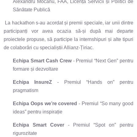
Alexandru Mocanu, FAA, Licență Servicii și Politici de
Sănătate Publică
La hackathon s-au acordat și premii speciale, iar unii dintre
participanți vor avea ocazia să-și după mai departe
proiectele propuse, să participe la internshipuri și alte tipuri
de colaborări cu specialiștii Allianz-Țiriac.
Echipa Smart Cash Crew
- Premiul “Next Gen” pentru
formare și dezvoltare
Echipa InsureZ
- Premiul “Hands on” pentru
pragmatism
Echipa Oops we’re covered
- Premiul “So many good
ideas” pentru inspirație
Echipa Smart Cover
- Premiul “Spot on” pentru
rigurozitate