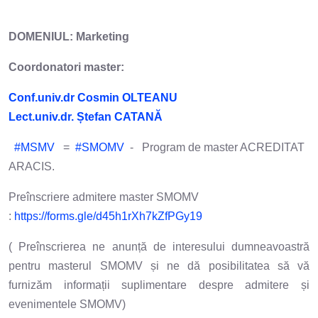
DOMENIUL: Marketing
Coordonatori master:
Conf.univ.dr Cosmin OLTEANU
Lect.univ.dr. Ștefan CATANĂ
#MSMV
=
#SMOMV
- Program de master ACREDITAT
ARACIS.
Preînscriere admitere master SMOMV
:
https://forms.gle/d45h1rXh7kZfPGy19
( Preînscrierea ne anunță de interesului dumneavoastră
pentru masterul SMOMV și ne dă posibilitatea să vă
furnizăm informații suplimentare despre admitere și
evenimentele SMOMV)