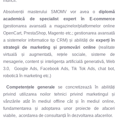
muncii.
Absolvenții masterului SMOMV vor avea o
diplomă
academică de specialist expert în E-commerce
(gestionarea avansată a magazinelor/platformelor online
OpenCart, PrestaShop, Magento etc.; gestionarea avansată
a sistemelor informatice tip CRM) și abilități de
experți în
strategii de marketing și promovări online
(realitate
virtuală și augmentată, rețele sociale, sisteme de
mesagerie, content și inteligența artificială generativă, Web
3.0, Google Ads, Facebook Ads, Tik Tok Ads, chat bot,
robotică în marketing etc.)
Competențele generale
se concretizează în abilități
privind utilizarea noilor tehnici privind marketingul și
vânzările atât în mediul offline cât și în mediul online,
fundamentarea și adoptarea unor proiecte de afaceri
viabile, acordarea de consultanță în dezvoltarea afacerilor.