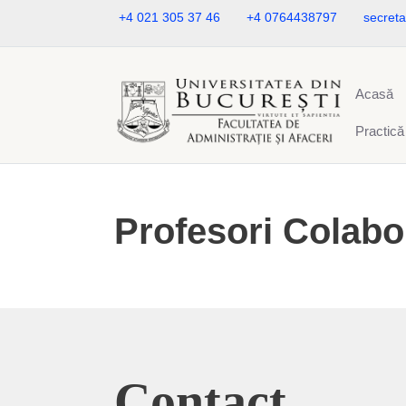
+4 021 305 37 46
+4 0764438797
secreta
Acasă
Practică
Profesori Colabo
Contact