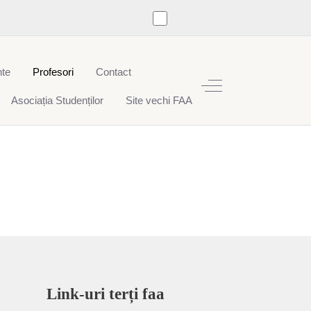
te
Profesori
Contact
Off-Canvas Toggle
Asociația Studenților
Site vechi FAA
Link-uri terți faa