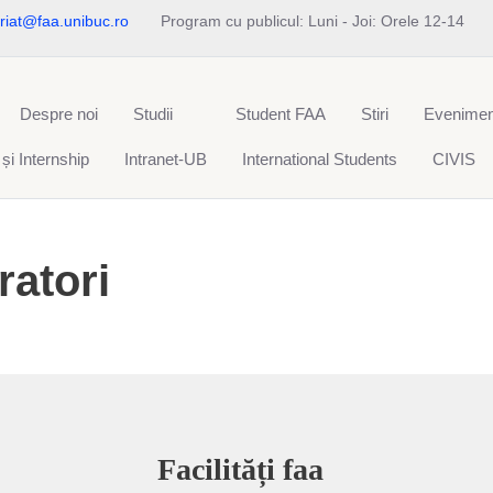
riat@faa.unibuc.ro
Program cu publicul: Luni - Joi: Orele 12-14
Despre noi
Studii
Student FAA
Stiri
Evenimen
 și Internship
Intranet-UB
International Students
CIVIS
ratori
Facilități faa